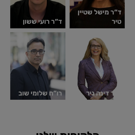
ד”ר מישל שטיין
ע
טיר
ד”ר רועי ששון
ד
ד”ר דינה ניר
רו”ח שלומי שוב
פ