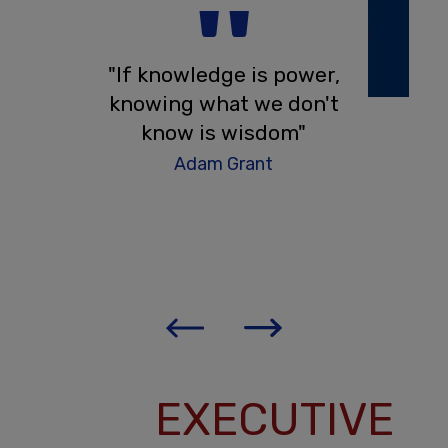
''
 משתנה
"If knowledge is power,
 world
 set of
knowing what we don't
Reic
hat might
know is wisdom"
bility to
Adam Grant
learn"
t
EXECUTIVE