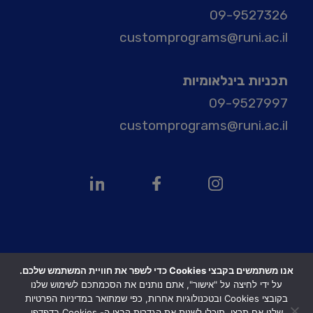
09-9527326
customprograms@runi.ac.il
תכניות בינלאומיות
09-9527997
customprograms@runi.ac.il
אנו משתמשים בקבצי Cookies כדי לשפר את חוויית המשתמש שלכם.
Design & Code by Elevate
על ידי לחיצה על "אישור", אתם נותנים את הסכמתכם לשימוש שלנו
בקובצי Cookies ובטכנולוגיות אחרות, כפי שמתואר במדיניות הפרטיות
Copyright ©Reichman .All right reserved
שלנו אם תרצו, תוכלו לשנות את הגדרות קבצי ה- Cookies בדפדפן