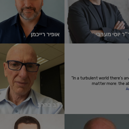
”ר יוסי מערבי
אופיר רייכמן
ר יוסי מערבי הוא דיקן ומייסד משותף של
מר אופיר רייכמן הוא מרצה, יזם ארגוני
ת ספר אדלסון ליזמות באוניברסיטת
ואקדמי, מומחה לאסטרטגיה, תוכן, ושיווק
יכמן, היזם מייסד משותף ו...
דיגיטלי. יועץ בכיר לשיווק...
'
א עוד
קרא עוד
 the 21st century is the skill of
"In a turbulent world there's an
will become obsolete over time"
matter more: the abi
ker
A
דב בהרב
מנהל ויועץ בכיר בתעשיית ההייטק
והטכנולוגיה בישראל, פועל כיום כדירקטור
בחברת היילו, משקיע פרטי בחברות...