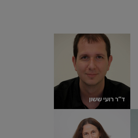
''
ly skill that will be important in the 21st century is the skill of
ng new skills. everything else will become obsolete over time"
Peter Drucker
ד”ר רועי ששון
משלב למעלה מ-20 שנות ניסיון בין מחקר
אקדמי לתפקידי הובלה בכירים בתעשיית
הטכנולוגיה. כיום משמש כמדען...
קרא עוד