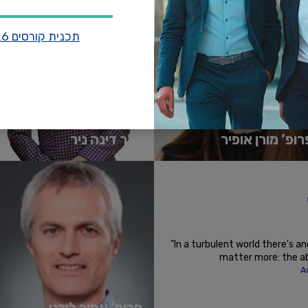
המרכז הבינתחומי הרצליה. ...
קרא עוד
תכנית קורסים 2026
רופ’ מורן אופיר
ד”ר דינה ניר
צה בכירה בבית ספר הארי רדזינר
ראש תכנית MBA בקריה אקדמית אונו
שפטים באוניברסיטת רייכמן. בעלת
לשעבר ומרצה בבי"ס איבצ'ר לפסיכולוגיה
 דוקטור (PhD) במימון מהאוניברסי...
אוניברסיטת רייכמן. תחומי עיסוקה...
'
א עוד
קרא עוד
 the 21st century is the skill of
"In a turbulent world there's an
will become obsolete over time"
matter more: the abi
ker
A
פרופ’ עמיר ליכט