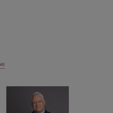
IVE
''