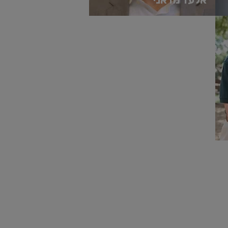
מרצה בכיר בתכנית MBA בהתמחות נדל"ן
בבי"ס אריסון למנהל עסקים, אוניברסיטת
רייכמן. משקיע פעיל, יועץ לחב...
קרא עוד
'
"the only skill that will be important in
learning new skills. everything else 
Peter Druc