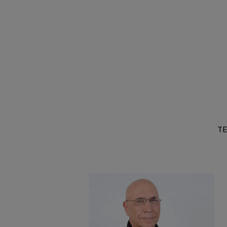
TE
''