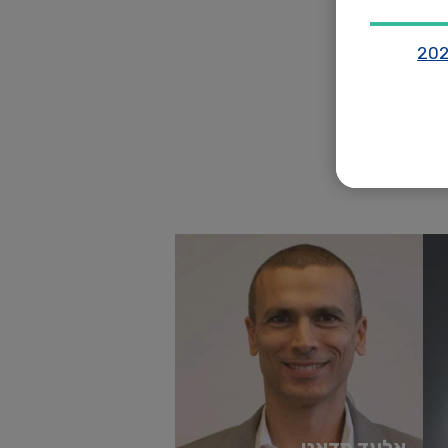
לחשבונאות פיננסית תוך התמקדות ...
קרא עוד
'
"the only skill that will be important in
learning new skills. everything else 
Peter Druc
אלעד מדאני