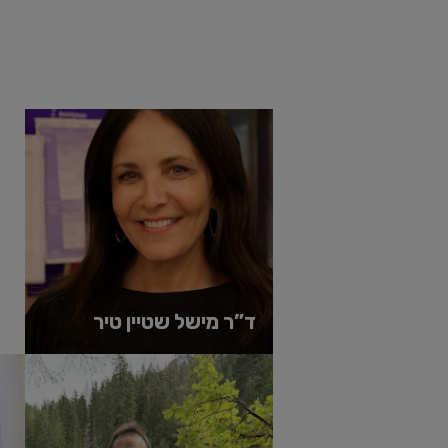
''
t
"If knowledge is power, knowing what we don't know is wi
Adam Grant
ד”ר מישל שטיין טיר
מייסדת האקדמיה לרטוריקה ומנהלת
התכנית לאמנות הרטוריקה בהכשרת
מנהלים באוניברסיטת רייכמן.