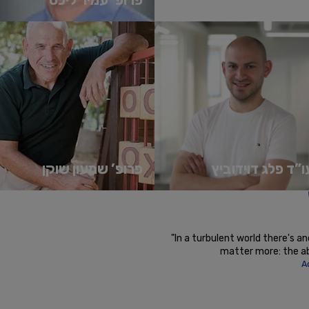
פרופסור והדיקן לשעבר בבי"ס רדזינר
למשפטים באוניברסיטת רייכמן. בוגר
לימודי משפטים וכלכלה מאוניברסיטת ...
קרא עוד
ו”ד פלג דוידוביץ
פרופ’ שמעון שוקן
'
הול מקצועי – עו״ד פלג דודוביץ, מנכ"ל
המנהל האקדמי של תכנית WEBDEV
ייסד פרופדו בע"מ, הנסחרת בבורסה
הדיקן המייסד של בית הספר אפי ארזי
יירות ערך בתל-אביב, ועוסק...
למדעי המחשב אוניברסיטת רייכמן.
א עוד
 the 21st century is the skill of
"In a turbulent world there's an
will become obsolete over time"
matter more: the abi
ker
A