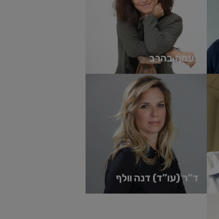
נעמה בהרב
יועצת ארגונית ותיקה ובעלת ניסיון עשיר
בליווי הנהלות, פיתוח ארגוני וניהול משאבי
אנוש. שימשה בתפקיד סמ...
'
קרא עוד
"the only skill that will be important in
learning new skills. everything else 
Peter Druc
ד”ר (עו”ד) דנה וולף
ראש חטיבת משפט וביטחון וראש מסלול
דיפלומטיה, בית הספר לאודר לממשל
דיפלומטיה ואסטרטגיה, אוניברסיטת
רייכמן