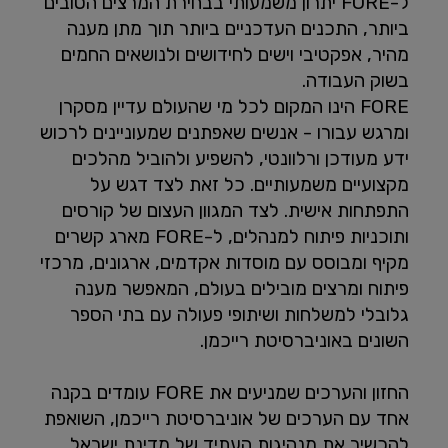
ל-FORE יתרון משמעותי בבחירת המרצים הטובים
ביותר, התכנים העדכניים ביותר תוך מתן מענה
מהיר, אפקטיבי וישים לחידושים ולנושאים החמים
בשוק העבודה.
FORE הינו המקום לכל מי שהעולם עדיין מסקרן
ומרגש עבורו - אנשים שאפתנים שמעוניינים לרכוש
ידע מעודכן ורלוונטי, להשפיע ולהוביל מהלכים
מקצועיים משמעותיים. כל זאת לצד דגש על
התפתחות אישית. לצד המגוון העצום של קורסים
ותוכניות פיתוח למנהלים, ל-FORE מארג קשרים
מקיף ומבוסס עם מוסדות אקדמים, ארגונים, מרכזי
פיתוח ומרצים מובילים בעולם, המאפשר מענה
גלובלי למשלחות ושיתופי פעולה עם בתי הספר
השונים באוניברסיטת רייכמן.
החזון והערכים שמניעים את FORE עומדים בקנה
אחד עם הערכים של אוניברסיטת רייכמן, השואפת
להכשיר את מנהיגות העתיד של מדינת ישראל.