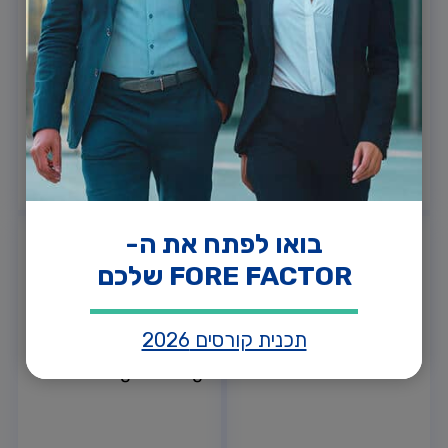
השפעה
יצירתיות
Creativity
Impact
אנחנו מייצרים תוצרים
שמשאירים חותם.
שמהדהדים ומחוללים
אנחנו מאמינים שיש
שינוי.
תמיד יותר מדרך אחת.
בואו לפתח את ה-
06
05
FORE FACTOR שלכם
תכנית קורסים 2026
חדשנות
למידה מתמדת
Learning Lifelong
Innovative