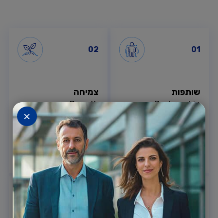
02
01
שותפות
צמיחה
Growth
Partnership
×
אנחנו בהתפתחות
מתמדת. אנחנו
מעודכנים. אנחנו
כי ביחד אנו חזקים יותר.
בתנועה.
04
03