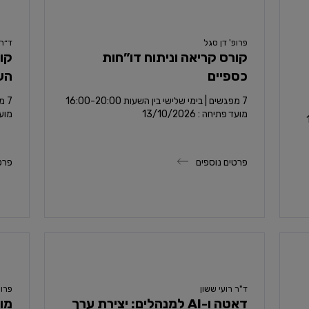
פרופ' דן סגל
ד״ר 
קורס קריאה וניתוח דו”חות
כספיים
הש
7 מפגשים | ימי שני בין השעות 21:00-17:00
מועד פתיחה : 13/10/2026
מועד פ
פרטים נוספים
פרט
ד"ר רועי ששון
פרופ
דאטה ו-AI למנהלים: יצירת ערך
מוד