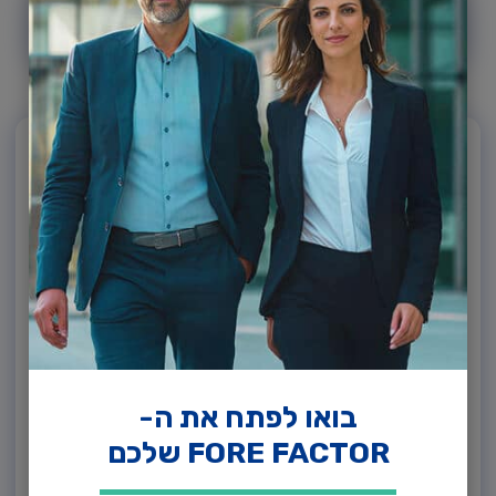
אוניברסיטת רייכמן.
שלח
יועצי הרישום שלנו עומדים לרשותכם
לשאלות ולפרטים נוספים:
כתובת
רחוב האוניברסיטה 8, הרצליה
4610101
טלפון
בואו לפתח את ה-
054-8942421
FORE FACTOR שלכם