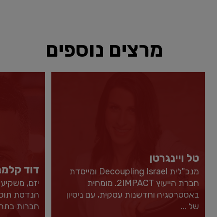
מרצים נוספים
טל ויינגרטן
דוד קלמנ
מנכ"לית Decoupling Israel ומייסדת
חברת הייעוץ 2IMPACT. מומחית
באסטרטגיה וחדשנות עסקית, עם ניסיון
הנדסת תוכנ
של ...
חברות בתחום