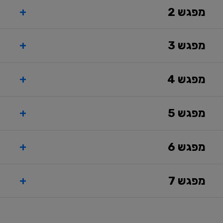
04.01.27
מפגש 2
+
א.
מבוא ליזמות וחדשנות ארגונית
:
מדוע רוב הארגונים נכשלים בחדשנות?
11.01.27
ב.
כל מסע של אלף מייל מתחיל מצעד קטן
מפגש 3
+
א
. מבוא – מה ליחידת קומנדו ולנושאת מכולות,
יצירתיות כבסיס לחדשנות
ואיך להקים סטארטאפ בתוך ארגון?
18.01.27
ב.
אסטרטגיה לחדשנות
מפגש 4
+
Decoupling –
איך להרחיב חדשנות בלי לאבד שליטה?
לפרק את השרשרת העסקית כדי ליצור חדשנות
25.01.27
מנצחת
מפגש 5
+
החיה הכי זמישה בג’ונגל –
שימוש בכלי AI לקידום חדשנות בארגונים (א’)
01.02.27
מפגש 6
+
החיה הכי זמישה בג’ונגל –
שימוש בכלי AI לקידום חדשנות בארגונים (ב’)
08.02.27
מפגש 7
+
התרבות אוכלת את האסטרטגיה לארוחת בוקר –
קידום תרבות של חדשנות ומה אפשר ללמוד מ –
15.02.27
Google
מיני האקתון –